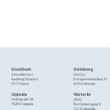
Stockhom
Göteborg
(Huvudkontor)
(GoCo)
Karlbergs Strand 4
Entreprenörsstråket 10
171 73 Solna
431 53 Mölndal
Uppsala
Västerås
Virdings allé 28
(B26)
75450 Uppsala
Port Anders gata 9
722 12 Västerås