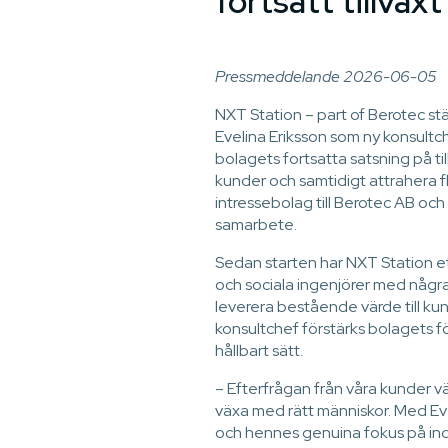
fortsatt tillväxt
Pressmeddelande 2026-06-05
NXT Station – part of Berotec st
Evelina Eriksson som ny konsultche
bolagets fortsatta satsning på ti
kunder och samtidigt attrahera fl
intressebolag till Berotec AB oc
samarbete.
Sedan starten har NXT Station et
och sociala ingenjörer med några 
leverera bestående värde till kun
konsultchef förstärks bolagets 
hållbart sätt.
– Efterfrågan från våra kunder v
växa med rätt människor. Med Eve
och hennes genuina fokus på indiv