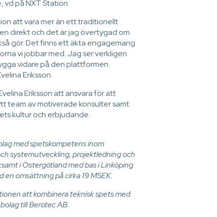
e, vd på NXT Station.
on att vara mer än ett traditionellt
en direkt och det är jag övertygad om
ckså gör. Det finns ett äkta engagemang
orna vi jobbar med. Jag ser verkligen
ygga vidare på den plattformen
elina Eriksson.
velina Eriksson att ansvara för att
tt team av motiverade konsulter samt
agets kultur och erbjudande.
tbolag med spetskompetens inom
ch systemutveckling, projektledning och
ksamt i Östergötland med bas i Linköping
ed en omsättning på cirka 19 MSEK.
ionen att kombinera teknisk spets med
ebolag till Berotec AB.