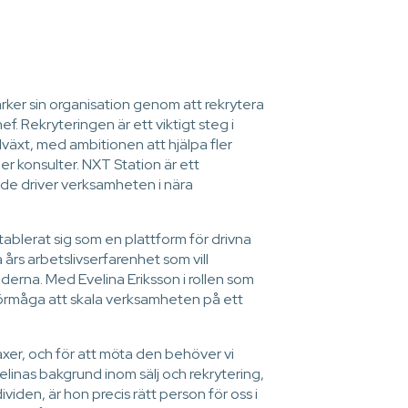
ärker sin organisation genom att rekrytera
f. Rekryteringen är ett viktigt steg i
llväxt, med ambitionen att hjälpa fler
er konsulter. NXT Station är ett
h de driver verksamheten i nära
ablerat sig som en plattform för drivna
års arbetslivserfarenhet som vill
derna. Med Evelina Eriksson i rollen som
förmåga att skala verksamheten på ett
äxer, och för att möta den behöver vi
linas bakgrund inom sälj och rekrytering,
iden, är hon precis rätt person för oss i