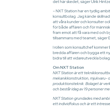
det här skedet, säger Ulrik Hintz
– NXT Station har en tydlig ambiti
konsultbolag. Jag kände skillnad
att våra kunder och konsulter o
för både affären och för människ
fram emot att få vara med och b
tillsammans med teamet, säger Ev
I rollen som konsultchef kommer E
bredda affären och bygga ett ny
bidra till att vidareutveckla bol
Om NXT Station
NXT Station är ett teknikkonsul
mekanikkonstruktion, mjukvaru- o
produktionsteknik. Bolaget är ver
och består idag av 19 personer m
NXT Station grundades med ambit
ett individfokus och är ett intress