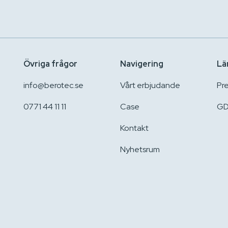
Övriga frågor
Navigering
Lä
info@berotec.se
Vårt erbjudande
Pr
0771 44 11 11
Case
GD
Kontakt
Nyhetsrum