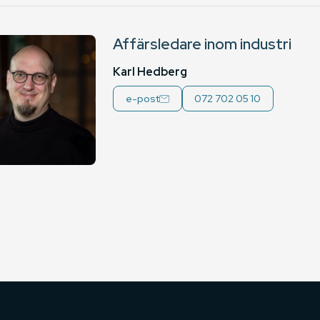
Affärsledare inom industri
Karl Hedberg
e-post
072 702 05 10