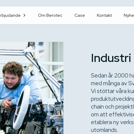
erbjudande
Om Berotec
Case
Kontakt
Nyhe
Industri
Sedan år 2000 har
med många av Sve
Vi stöttar våra 
produktutveckling
chain och projek
om att effektivise
etablera ny verks
utomlands.