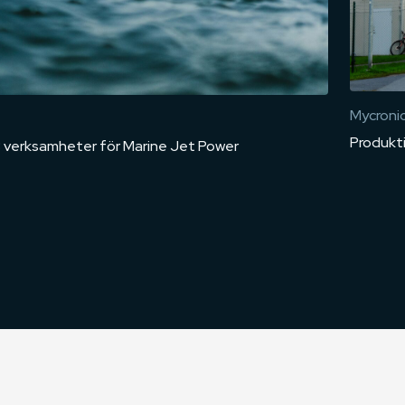
Mycroni
Produkt
 3 verksamheter för Marine Jet Power