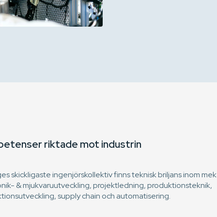
etenser riktade mot industrin
ges skickligaste ingenjörskollektiv finns teknisk briljans inom mek
onik- & mjukvaruutveckling, projektledning, produktionsteknik,
tionsutveckling, supply chain och automatisering.