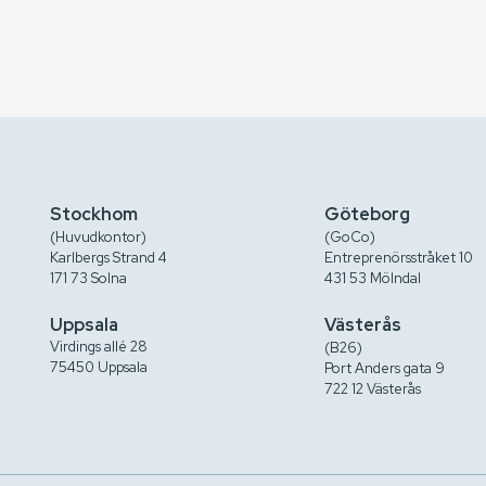
Stockhom
Göteborg
(Huvudkontor)
(GoCo)
Karlbergs Strand 4
Entreprenörsstråket 10
171 73 Solna
431 53 Mölndal
Uppsala
Västerås
Virdings allé 28
(B26)
75450 Uppsala
Port Anders gata 9
722 12 Västerås