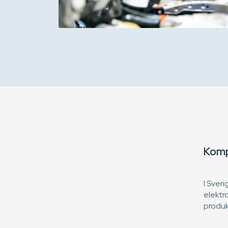
Komp
I Sveri
elektr
produk