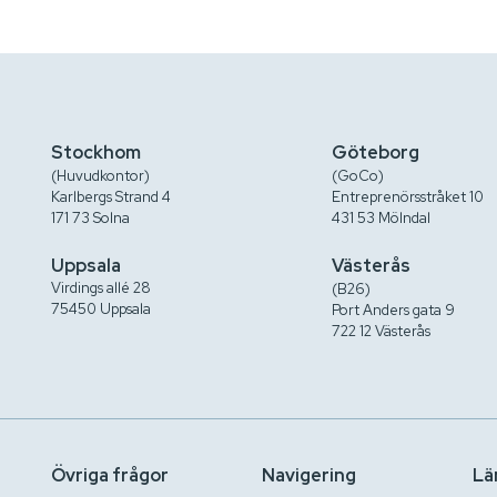
Stockhom
Göteborg
(Huvudkontor)
(GoCo)
Karlbergs Strand 4
Entreprenörsstråket 10
171 73 Solna
431 53 Mölndal
Uppsala
Västerås
Virdings allé 28
(B26)
75450 Uppsala
Port Anders gata 9
722 12 Västerås
Övriga frågor
Navigering
Lä