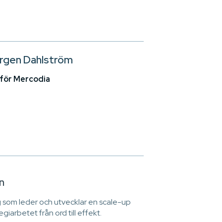
rgen Dahlström
för Mercodia
n
ig som leder och utvecklar en scale-up
egiarbetet från ord till effekt.