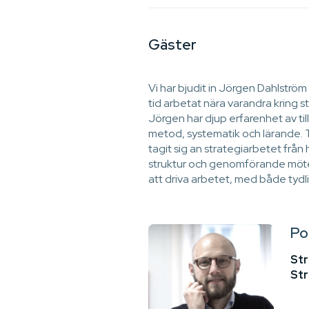
Gäster
Vi har bjudit in Jörgen Dahlstr
tid arbetat nära varandra kring str
Jörgen har djup erfarenhet av ti
metod, systematik och lärande. 
tagit sig an strategiarbetet från 
struktur och genomförande möte
att driva arbetet, med både tydlig
Po
Str
Str