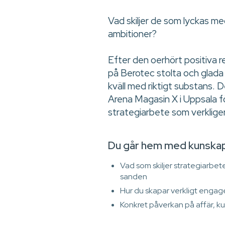
Vad skiljer de som lyckas med
ambitioner?
Efter den oerhört positiva r
på Berotec stolta och glada at
kväll med riktigt substans. 
Arena Magasin X i Uppsala f
strategiarbete som verkligen
Du går hem med kunska
Vad som skiljer strategiarbete
sanden
Hur du skapar verkligt eng
Konkret påverkan på affär, kul