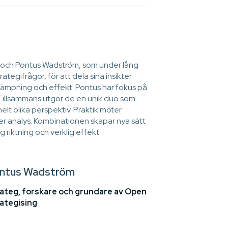
öm och Pontus Wadström, som under lång
ategifrågor, för att dela sina insikter.
llämpning och effekt. Pontus har fokus på
Tillsammans utgör de en unik duo som
helt olika perspektiv. Praktik möter
r analys. Kombinationen skapar nya sätt
 riktning och verklig effekt.
ntus Wadström
ateg, forskare och grundare av Open
ategising