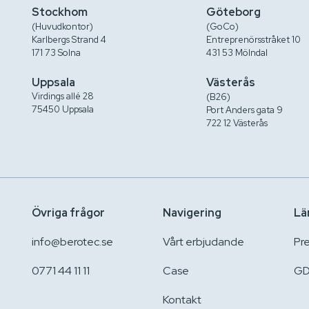
Stockhom
Göteborg
(Huvudkontor)
(GoCo)
Karlbergs Strand 4
Entreprenörsstråket 10
171 73 Solna
431 53 Mölndal
Uppsala
Västerås
Virdings allé 28
(B26)
75450 Uppsala
Port Anders gata 9
722 12 Västerås
Övriga frågor
Navigering
Lä
info@berotec.se
Vårt erbjudande
Pr
0771 44 11 11
Case
GD
Kontakt