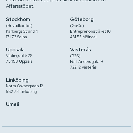
Affärsstödet.
Stockhom
Göteborg
(Huvudkontor)
(GoCo)
Karlbergs Strand 4
Entreprenörsstråket 10
171 73 Solna
431 53 Mölndal
Uppsala
Västerås
Virdings allé 28
(B26)
75450 Uppsala
Port Anders gata 9
722 12 Västerås
Linköping
Norra Oskarsgatan 12
582 73 Linköping
Umeå