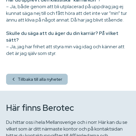
– Ja, både genom att bli utplacerad på uppdrag jag ej
kunnat säga nej till och fått höra att det inte var ”min” tur
ännu att kliva på något annat. Då har jag blivit stående.
Skulle du säga att du äger du din karriär? På vilket
sätt?
– Ja, jag har frihet att styra min väg idag och känner att
det är jag själv som styr.
Tillbaka till alla nyheter
Här finns Berotec
Du hittar oss i hela Mellansverige och i norr. Här kan du se
vilket som är ditt närmaste kontor och på kontaktsidan
hittar du kontaktuppgifter till Affärsledarna och