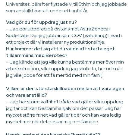
Universitet, därefter flyttade vi till Sthlm och jag jobbade
som anställd konsult under ett antal år.
Vad gör du för uppdrag just nu?
– Jag gör uppdrag på distans mot AstraZeneca i
Södertälje. Där jag jobbar som CQV (validering) Lead i
ett projekt där vi installerar ny produktionslinje.
Hur kommer det sig att du valde att starta eget
tillsammans med Berotec?
– Jag kände att jag ville kunna bestämma mer över min
arbetssituation, vilka uppdrag jag skulle ta, hur och när
jag ville jobba för att få mer tid med min familj.
Vilken är den största skillnaden mellan att vara egen
och vara anställd?
– Jag har större valfrihet både vad gäller vilka uppdrag
jag tar och kan bestämma själv om det passar. Jag har
mycket större frihet vad gäller tider och kan vara ledig
mycket mer när det passar mig och familjen.
Har du upplevt den klassiska ”karriärkön”?