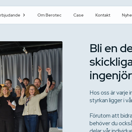
erbjudande
Om Berotec
Case
Kontakt
Nyhe
Bli en d
skicklig
ingenjör
Hos oss är varje i
styrkan ligger i 
Förutom att bidra
behöver du också
delar vår individu