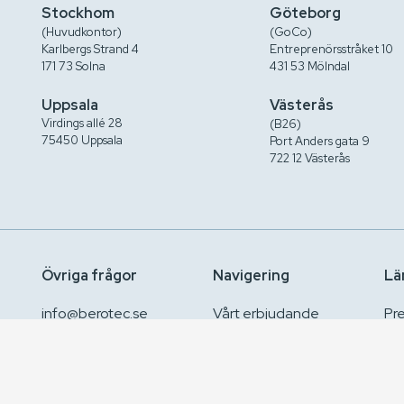
Stockhom
Göteborg
(Huvudkontor)
(GoCo)
Karlbergs Strand 4
Entreprenörsstråket 10
171 73 Solna
431 53 Mölndal
Uppsala
Västerås
Virdings allé 28
(B26)
75450 Uppsala
Port Anders gata 9
722 12 Västerås
Övriga frågor
Navigering
Lä
info@berotec.se
Vårt erbjudande
Pr
0771 44 11 11
Case
GD
Kontakt