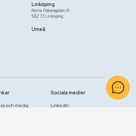
Linköping
Norra Oskarsgatan 12
582 73 Linköping
Umeå
nkar
Sociala medier
ess och media
LinkedIn
PR
Instagram
Facebook