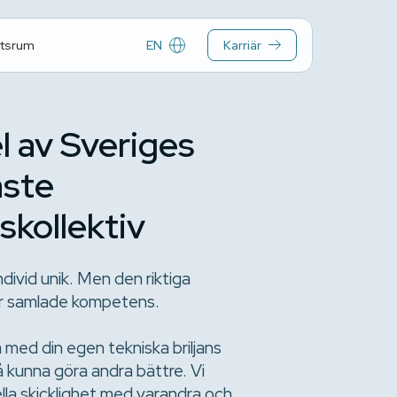
EN
Karriär
tsrum
el av Sveriges
aste
skollektiv
ndivid unik. Men den riktiga
vår samlade kompetens.
 med din egen tekniska briljans
 kunna göra andra bättre. Vi
ella skicklighet med varandra och