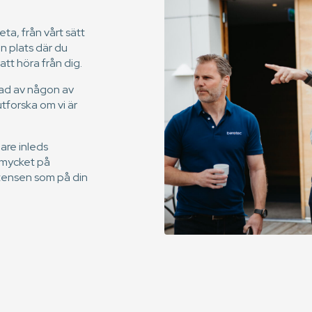
eta, från vårt sätt
en plats där du
 att höra från dig.
tad av någon av
utforska om vi är
are inleds
a mycket på
tensen som på din