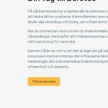
På vår karriärsida har vi samlat allt du behöver v
att tänka till hur vi arbetar. Känns Berotec som 
skulle vilja utvecklas och bidra, ser vi fram emot
När du connectar med oss blir du snart kontak
våra kollegor, med syfte att ni tillsammans kan 
rätt matchning för varandra.
Känner både du och vi att det är läge att gå vid
processen med en intervju där vi fokuserar lik
värderingar, driv och människan bakom kompe
erfarenhet och expertis.
Till karriärsidan