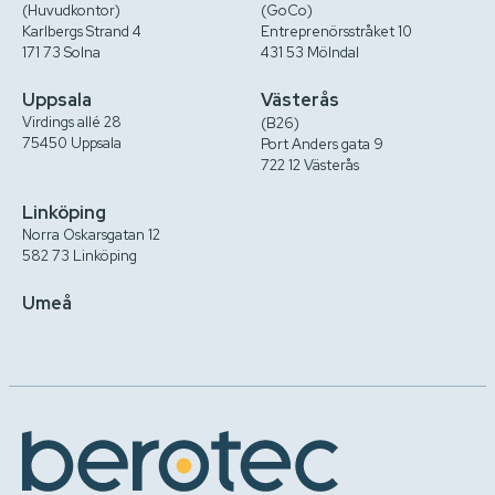
(Huvudkontor)
(GoCo)
Karlbergs Strand 4
Entreprenörsstråket 10
171 73 Solna
431 53 Mölndal
Uppsala
Västerås
Virdings allé 28
(B26)
75450 Uppsala
Port Anders gata 9
722 12 Västerås
Linköping
Norra Oskarsgatan 12
582 73 Linköping
Umeå