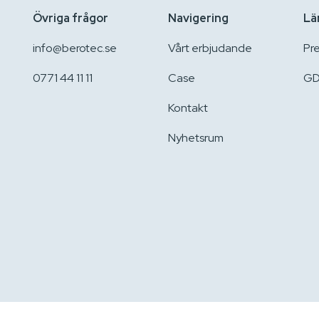
Övriga frågor
Navigering
Lä
info@berotec.se
Vårt erbjudande
Pr
0771 44 11 11
Case
GD
Kontakt
Nyhetsrum