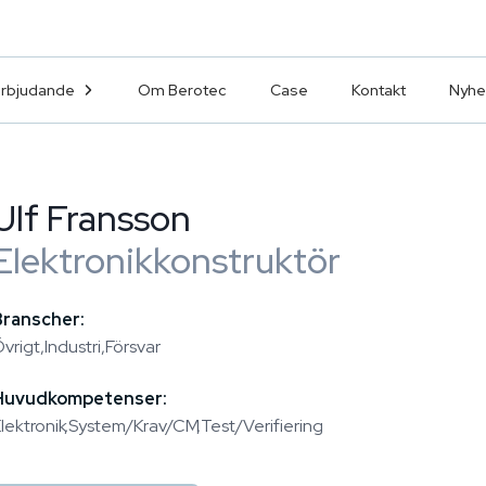
erbjudande
Om Berotec
Case
Kontakt
Nyhe
Ulf Fransson
Elektronikkonstruktör
Branscher:
vrigt
Industri
Försvar
Huvudkompetenser:
lektronik
System/Krav/CM
Test/Verifiering