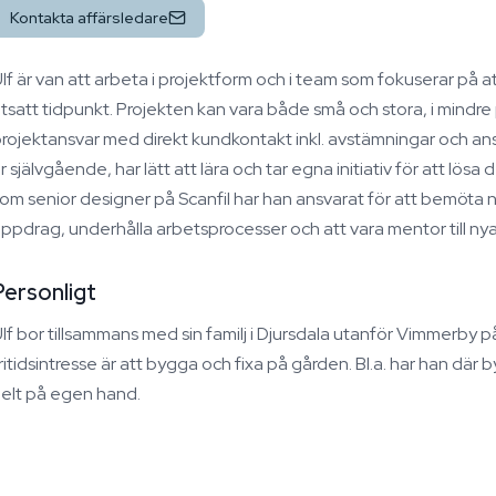
Kontakta affärsledare
lf är van att arbeta i projektform och i team som fokuserar på att
tsatt tidpunkt. Projekten kan vara både små och stora, i mindre 
rojektansvar med direkt kundkontakt inkl. avstämningar och an
r självgående, har lätt att lära och tar egna initiativ för att lösa
om senior designer på Scanfil har han ansvarat för att bemöta 
ppdrag, underhålla arbetsprocesser och att vara mentor till nya
Personligt
lf bor tillsammans med sin familj i Djursdala utanför Vimmerby på
ritidsintresse är att bygga och fixa på gården. Bl.a. har han där
elt på egen hand.