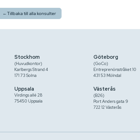
←
Tillbaka till alla konsulter
Stockhom
Göteborg
(Huvudkontor)
(GoCo)
Karlbergs Strand 4
Entreprenörsstråket 10
171 73 Solna
431 53 Mölndal
Uppsala
Västerås
Virdings allé 28
(B26)
75450 Uppsala
Port Anders gata 9
722 12 Västerås