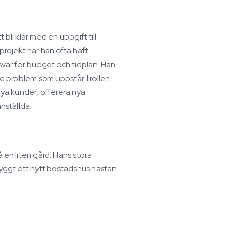
 bli klar med en uppgift till
projekt har han ofta haft
svar för budget och tidplan. Han
 de problem som uppstår. I rollen
nya kunder, offerera nya
nställda.
 en liten gård. Hans stora
 byggt ett nytt bostadshus nästan