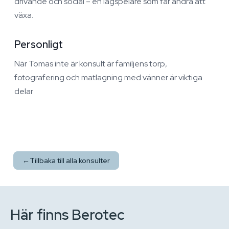
drivande och social – en lagspelare som får andra att
växa.
Personligt
När Tomas inte är konsult är familjens torp,
fotografering och matlagning med vänner är viktiga
delar
←
Tillbaka till alla konsulter
Här finns Berotec