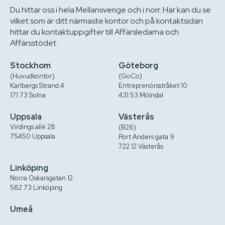
Du hittar oss i hela Mellansverige och i norr. Här kan du se
vilket som är ditt närmaste kontor och på kontaktsidan
hittar du kontaktuppgifter till Affärsledarna och
Affärsstödet.
Stockhom
Göteborg
(Huvudkontor)
(GoCo)
Karlbergs Strand 4
Entreprenörsstråket 10
171 73 Solna
431 53 Mölndal
Uppsala
Västerås
Virdings allé 28
(B26)
75450 Uppsala
Port Anders gata 9
722 12 Västerås
Linköping
Norra Oskarsgatan 12
582 73 Linköping
Umeå