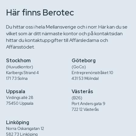
Här finns Berotec
Du hittar oss i hela Mellansverige och i norr. Här kan du se
vilket som är ditt närmaste kontor och på kontaktsidan
hittar du kontaktuppgifter till Affärsledarna och
Affärsstödet.
Stockhom
Göteborg
(Huvudkontor)
(GoCo)
Karlbergs Strand 4
Entreprenörsstråket 10
171 73 Solna
431 53 Mölndal
Uppsala
Västerås
Virdings allé 28
(B26)
75450 Uppsala
Port Anders gata 9
722 12 Västerås
Linköping
Norra Oskarsgatan 12
582 73 Linköping