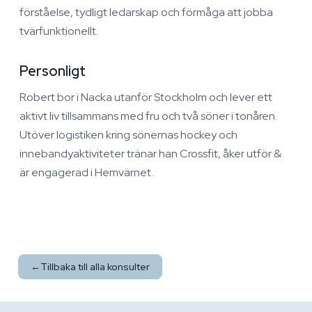
förståelse, tydligt ledarskap och förmåga att jobba
tvärfunktionellt.
Personligt
Robert bor i Nacka utanför Stockholm och lever ett
aktivt liv tillsammans med fru och två söner i tonåren.
Utöver logistiken kring sönernas hockey och
innebandyaktiviteter tränar han Crossfit, åker utför &
är engagerad i Hemvärnet.
←
Tillbaka till alla konsulter