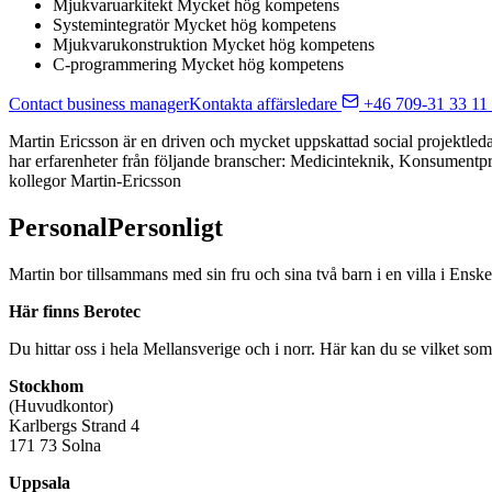
Mjukvaruarkitekt
Mycket hög kompetens
Systemintegratör
Mycket hög kompetens
Mjukvarukonstruktion
Mycket hög kompetens
C-programmering
Mycket hög kompetens
Contact business manager
Kontakta affärsledare
+46 709-31 33 11
Martin Ericsson är en driven och mycket uppskattad social projektled
har erfarenheter från följande branscher: Medicinteknik, Konsumentpr
kollegor Martin-Ericsson
Personal
Personligt
Martin bor tillsammans med sin fru och sina två barn i en villa i Ens
Här finns Berotec
Du hittar oss i hela Mellansverige och i norr. Här kan du se vilket som
Stockhom
(Huvudkontor)
Karlbergs Strand 4
171 73 Solna
Uppsala