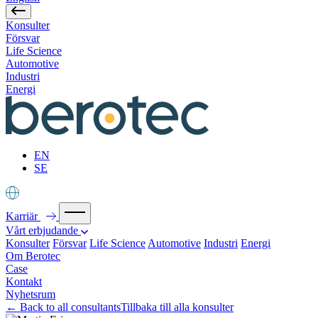
Konsulter
Försvar
Life Science
Automotive
Industri
Energi
EN
SE
Karriär
Vårt erbjudande
Konsulter
Försvar
Life Science
Automotive
Industri
Energi
Om Berotec
Case
Kontakt
Nyhetsrum
←
Back to all consultants
Tillbaka till alla konsulter