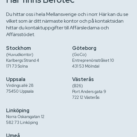
Du hittar oss i hela Mellansverige och i norr. Här kan du se
vilket som är ditt närmaste kontor och på kontaktsidan
hittar du kontaktuppgifter till Affärsledarna och
Affärsstödet.
Stockhom
Göteborg
(Huvudkontor)
(GoCo)
Karlbergs Strand 4
Entreprenörsstråket 10
171 73 Solna
431 53 Mölndal
Uppsala
Västerås
Virdings allé 28
(B26)
75450 Uppsala
Port Anders gata 9
722 12 Västerås
Linköping
Norra Oskarsgatan 12
582 73 Linköping
Umeå