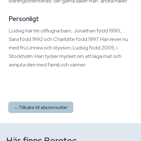
lösningsorienterad. Ser gärna saker från "andra hållet”
Personligt
Ludvig har tre utflugna barn, Jonathan född 1990,
Sara född 1992 och Charlotte född 1997. Han lever nu
med fru Linnea och styvson, Ludvig född 2005, i
Stockholm. Han tycker mycket om att laga mat och
avnjuta den med familj och vänner.
←
Tillbaka till alla konsulter
Här finns Berotec