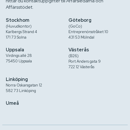
hittar du kontaktuppgifter till Affärsledarna och
Affärsstödet.
Stockhom
Göteborg
(Huvudkontor)
(GoCo)
Karlbergs Strand 4
Entreprenörsstråket 10
171 73 Solna
431 53 Mölndal
Uppsala
Västerås
Virdings allé 28
(B26)
75450 Uppsala
Port Anders gata 9
722 12 Västerås
Linköping
Norra Oskarsgatan 12
582 73 Linköping
Umeå