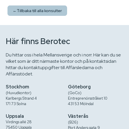
←
Tillbaka till alla konsulter
Här finns Berotec
Du hittar oss i hela Mellansverige och i norr. Här kan du se
vilket som är ditt närmaste kontor och på kontaktsidan
hittar du kontaktuppgifter till Affärsledarna och
Affärsstödet.
Stockhom
Göteborg
(Huvudkontor)
(GoCo)
Karlbergs Strand 4
Entreprenörsstråket 10
171 73 Solna
431 53 Mölndal
Uppsala
Västerås
Virdings allé 28
(B26)
75450 Uppsala
Port Anders gata 9