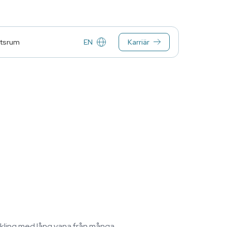
EN
Karriär
tsrum
eckling med lång vana från många