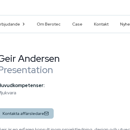
erbjudande
Om Berotec
Case
Kontakt
Nyhe
Geir Andersen
Presentation
Huvudkompetenser:
jukvara
Kontakta affärsledare
eir är en erfaren konsult inom projektledning, design och utv