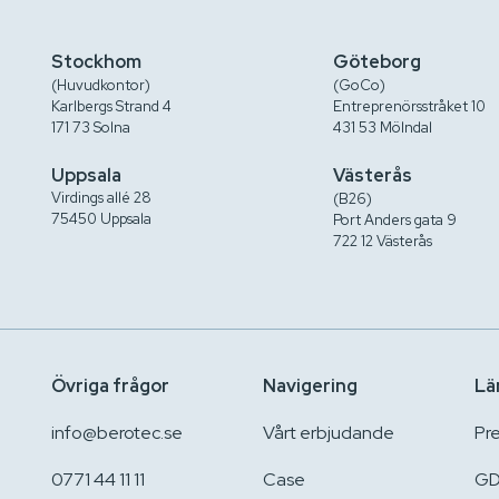
Stockhom
Göteborg
(Huvudkontor)
(GoCo)
Karlbergs Strand 4
Entreprenörsstråket 10
171 73 Solna
431 53 Mölndal
Uppsala
Västerås
Virdings allé 28
(B26)
75450 Uppsala
Port Anders gata 9
722 12 Västerås
Övriga frågor
Navigering
Lä
info@berotec.se
Vårt erbjudande
Pr
0771 44 11 11
Case
GD