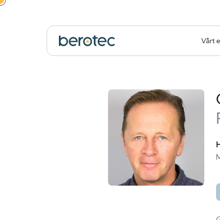
Vårt 
M
G