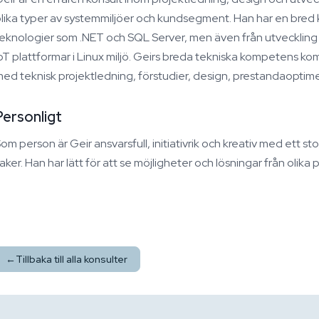
lika typer av systemmiljöer och kundsegment. Han har en bred
eknologier som .NET och SQL Server, men även från utveckling
oT plattformar i Linux miljö. Geirs breda tekniska kompetens komme
ed teknisk projektledning, förstudier, design, prestandaoptime
Personligt
om person är Geir ansvarsfull, initiativrik och kreativ med ett stor
aker. Han har lätt för att se möjligheter och lösningar från olika 
←
Tillbaka till alla konsulter