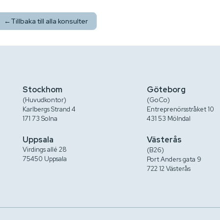
←
Tillbaka till alla konsulter
Stockhom
Göteborg
(Huvudkontor)
(GoCo)
Karlbergs Strand 4
Entreprenörsstråket 10
171 73 Solna
431 53 Mölndal
Uppsala
Västerås
Virdings allé 28
(B26)
75450 Uppsala
Port Anders gata 9
722 12 Västerås