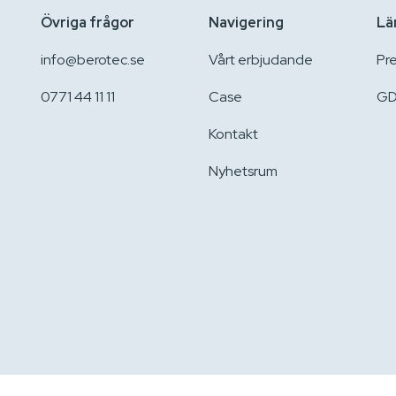
Övriga frågor
Navigering
Lä
info@berotec.se
Vårt erbjudande
Pr
0771 44 11 11
Case
GD
Kontakt
Nyhetsrum