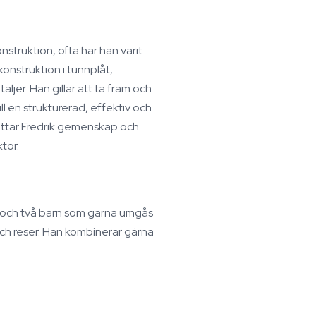
struktion, ofta har han varit
nstruktion i tunnplåt,
jer. Han gillar att ta fram och
ll en strukturerad, effektiv och
ttar Fredrik gemenskap och
ktör.
u och två barn som gärna umgås
och reser. Han kombinerar gärna