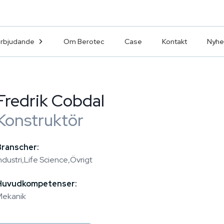
erbjudande
Om Berotec
Case
Kontakt
Nyhe
Fredrik Cobdal
Konstruktör
Branscher:
ndustri
Life Science
Övrigt
Huvudkompetenser:
Mekanik