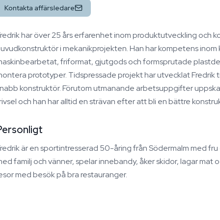
Kontakta affärsledare
redrik har över 25 års erfarenhet inom produktutveckling och kon
uvudkonstruktör i mekanikprojekten. Han har kompetens inom ko
askinbearbetat, friformat, gjutgods och formsprutade plastdetal
ontera prototyper. Tidspressade projekt har utvecklat Fredrik ti
nabb konstruktör. Förutom utmanande arbetsuppgifter uppska
rivsel och han har alltid en strävan efter att bli en bättre konstru
Personligt
redrik är en sportintresserad 50-åring från Södermalm med fr
ed familj och vänner, spelar innebandy, åker skidor, lagar mat 
esor med besök på bra restauranger.