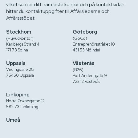
vilket som är ditt närmaste kontor och på kontaktsidan
hittar du kontaktuppgifter till Affärsledarna och
Affärsstödet.
Stockhom
Göteborg
(Huvudkontor)
(GoCo)
Karlbergs Strand 4
Entreprenörsstråket 10
171 73 Solna
431 53 Mölndal
Uppsala
Västerås
Virdings allé 28
(B26)
75450 Uppsala
Port Anders gata 9
722 12 Västerås
Linköping
Norra Oskarsgatan 12
582 73 Linköping
Umeå