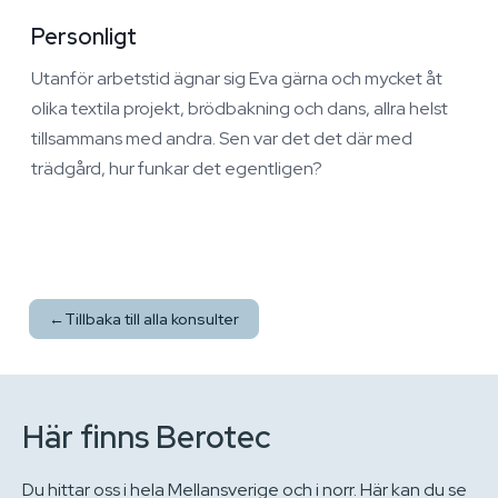
Personligt
Utanför arbetstid ägnar sig Eva gärna och mycket åt
olika textila projekt, brödbakning och dans, allra helst
tillsammans med andra. Sen var det det där med
trädgård, hur funkar det egentligen?
←
Tillbaka till alla konsulter
Här finns Berotec
Du hittar oss i hela Mellansverige och i norr. Här kan du se