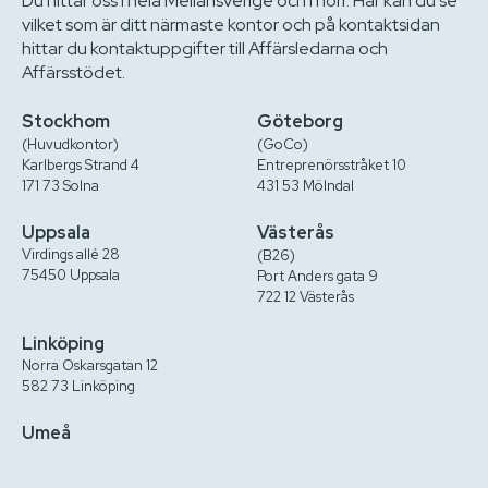
Du hittar oss i hela Mellansverige och i norr. Här kan du se
vilket som är ditt närmaste kontor och på kontaktsidan
hittar du kontaktuppgifter till Affärsledarna och
Affärsstödet.
Stockhom
Göteborg
(Huvudkontor)
(GoCo)
Karlbergs Strand 4
Entreprenörsstråket 10
171 73 Solna
431 53 Mölndal
Uppsala
Västerås
Virdings allé 28
(B26)
75450 Uppsala
Port Anders gata 9
722 12 Västerås
Linköping
Norra Oskarsgatan 12
582 73 Linköping
Umeå