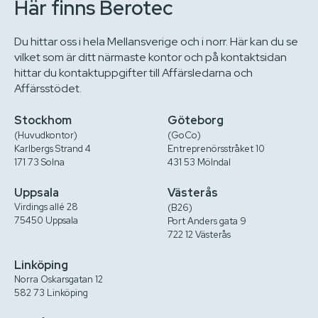
Här finns Berotec
Du hittar oss i hela Mellansverige och i norr. Här kan du se
vilket som är ditt närmaste kontor och på kontaktsidan
hittar du kontaktuppgifter till Affärsledarna och
Affärsstödet.
Stockhom
Göteborg
(Huvudkontor)
(GoCo)
Karlbergs Strand 4
Entreprenörsstråket 10
171 73 Solna
431 53 Mölndal
Uppsala
Västerås
Virdings allé 28
(B26)
75450 Uppsala
Port Anders gata 9
722 12 Västerås
Linköping
Norra Oskarsgatan 12
582 73 Linköping