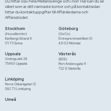
Du hittar oss i hela Mellansverige och i norr. Här kan du se
vilket som är ditt närmaste kontor och på kontaktsidan
hittar du kontaktuppgifter till Affärsledarna och
Affärsstödet.
Stockhom
Göteborg
(Huvudkontor)
(GoCo)
Karlbergs Strand 4
Entreprenörsstråket 10
171 73 Solna
431 53 Mölndal
Uppsala
Västerås
Virdings allé 28
(B26)
75450 Uppsala
Port Anders gata 9
722 12 Västerås
Linköping
Norra Oskarsgatan 12
582 73 Linköping
Umeå