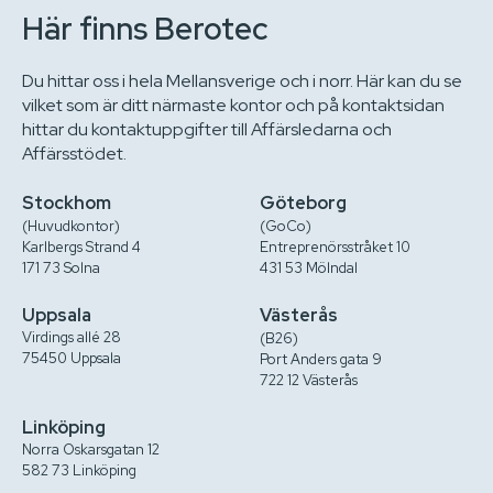
Här finns Berotec
Du hittar oss i hela Mellansverige och i norr. Här kan du se
vilket som är ditt närmaste kontor och på kontaktsidan
hittar du kontaktuppgifter till Affärsledarna och
Affärsstödet.
Stockhom
Göteborg
(Huvudkontor)
(GoCo)
Karlbergs Strand 4
Entreprenörsstråket 10
171 73 Solna
431 53 Mölndal
Uppsala
Västerås
Virdings allé 28
(B26)
75450 Uppsala
Port Anders gata 9
722 12 Västerås
Linköping
Norra Oskarsgatan 12
582 73 Linköping