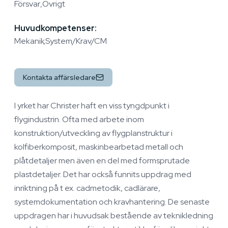
Försvar
Övrigt
Huvudkompetenser:
Mekanik
System/Krav/CM
Kontakta affärsledare
I yrket har Christer haft en viss tyngdpunkt i
flygindustrin. Ofta med arbete inom
konstruktion/utveckling av flygplanstruktur i
kolfiberkomposit, maskinbearbetad metall och
plåtdetaljer men även en del med formsprutade
plastdetaljer. Det har också funnits uppdrag med
inriktning på t ex. cadmetodik, cadlärare,
systemdokumentation och kravhantering. De senaste
uppdragen har i huvudsak bestående av teknikledning