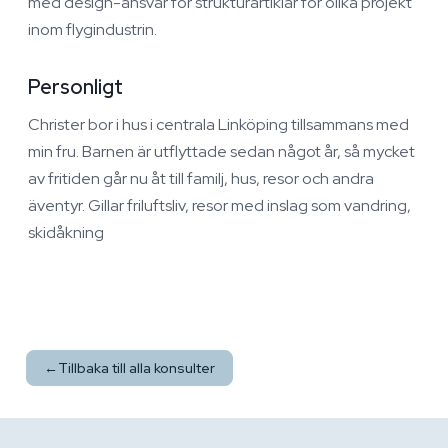
med design-ansvar för strukturartiklar för olika projekt
inom flygindustrin.
Personligt
Christer bor i hus i centrala Linköping tillsammans med
min fru. Barnen är utflyttade sedan något år, så mycket
av fritiden går nu åt till familj, hus, resor och andra
äventyr. Gillar friluftsliv, resor med inslag som vandring,
skidåkning
←
Tillbaka till alla konsulter