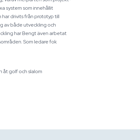
a system som innehållit
r drivits från prototyp till
ing av både utveckling och
ckling har Bengt även arbetat
rsområden. Som ledare fok
n åt golf och slalom