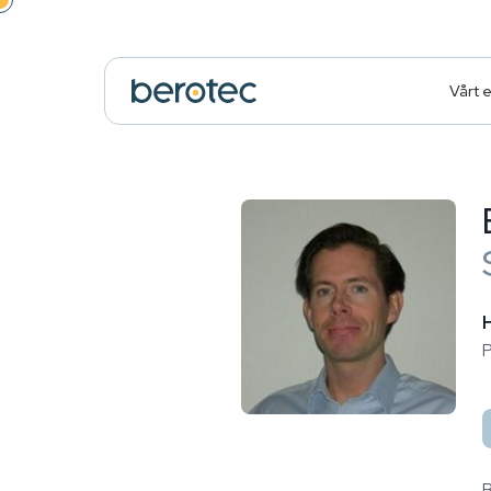
Vårt 
P
B