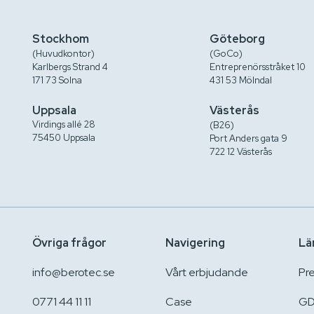
Stockhom
Göteborg
(Huvudkontor)
(GoCo)
Karlbergs Strand 4
Entreprenörsstråket 10
171 73 Solna
431 53 Mölndal
Uppsala
Västerås
Virdings allé 28
(B26)
75450 Uppsala
Port Anders gata 9
722 12 Västerås
Övriga frågor
Navigering
Lä
info@berotec.se
Vårt erbjudande
Pr
0771 44 11 11
Case
GD