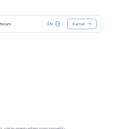
EN
Karriär
tsrum
g, varav merparten som projekt-