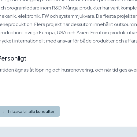
ch programledare inom R&D. Många produkter har varit komplex
ekanik, elektronik, FW och systemmjukvara. De flesta projekten ha
erieproduktion. Flera projekt har dessutom innehållit outsourc
roduktion i övriga Europa, USA och Asien. Förutom produktutve
ycket internationellt med ansvar för både produkter och affä
Personligt
ritiden ägnas åt löpning och husrenovering, och när tid ges äve
←
Tillbaka till alla konsulter