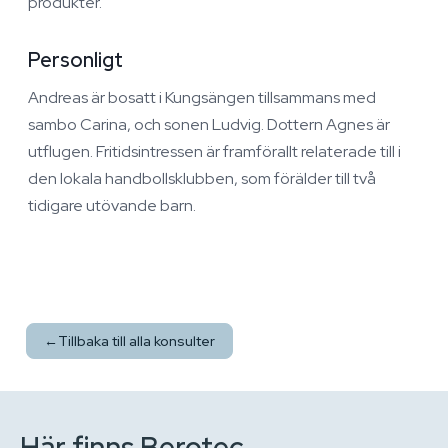
produkter.
Personligt
Andreas är bosatt i Kungsängen tillsammans med
sambo Carina, och sonen Ludvig. Dottern Agnes är
utflugen. Fritidsintressen är framförallt relaterade till i
den lokala handbollsklubben, som förälder till två
tidigare utövande barn.
←
Tillbaka till alla konsulter
Här finns Berotec