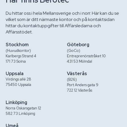
Du hittar oss i hela Mellansverige och i norr. Här kan du se
vilket som är ditt närmaste kontor och på kontaktsidan
hittar du kontaktuppgifter till Affärsledarna och
Affärsstödet.
Stockhom
Göteborg
(Huvudkontor)
(GoCo)
Karlbergs Strand 4
Entreprenörsstråket 10
171 73 Solna
431 53 Mölndal
Uppsala
Västerås
Virdings allé 28
(B26)
75450 Uppsala
Port Anders gata 9
722 12 Västerås
Linköping
Norra Oskarsgatan 12
582 73 Linköping
Umeå