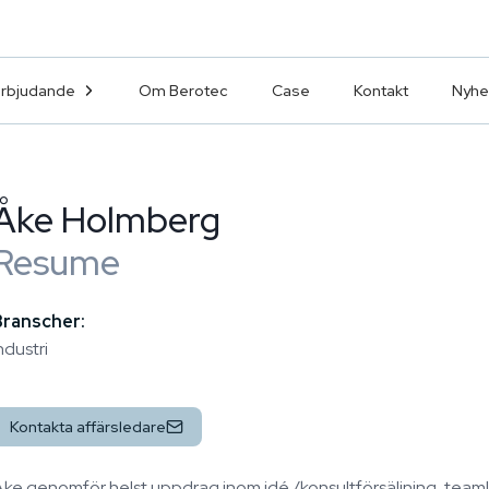
erbjudande
Om Berotec
Case
Kontakt
Nyhe
Åke Holmberg
Resume
Branscher:
ndustri
Kontakta affärsledare
ke genomför helst uppdrag inom idé /konsultförsäljning, teaml