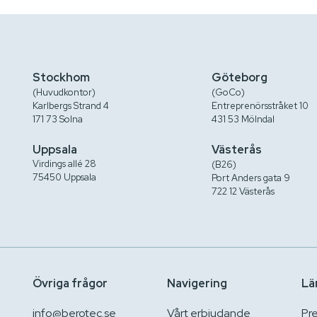
Stockhom
Göteborg
(Huvudkontor)
(GoCo)
Karlbergs Strand 4
Entreprenörsstråket 10
171 73 Solna
431 53 Mölndal
Uppsala
Västerås
Virdings allé 28
(B26)
75450 Uppsala
Port Anders gata 9
722 12 Västerås
Övriga frågor
Navigering
Lä
info@berotec.se
Vårt erbjudande
Pr