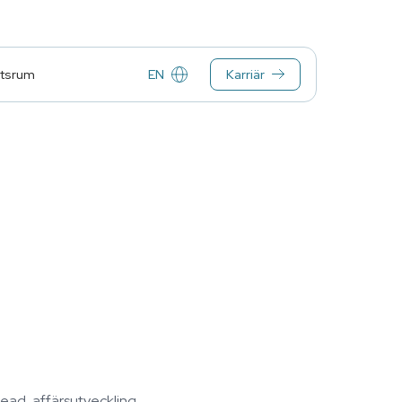
EN
Karriär
tsrum
ead, affärsutveckling,