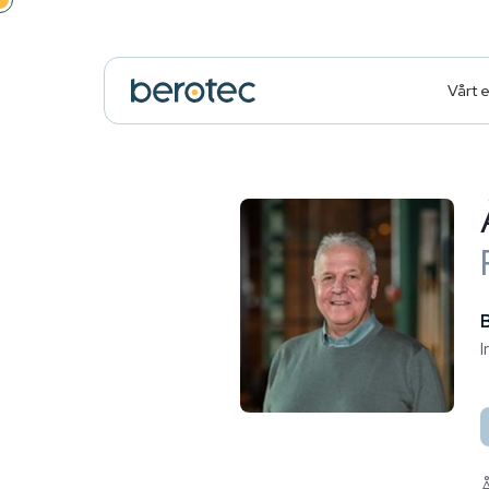
Vårt 
I
Å